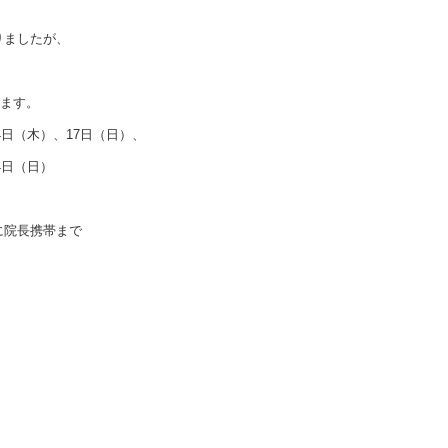
りましたが、
きます。
4日（木）、17日（日）、
4日（日）
に院長携帯まで